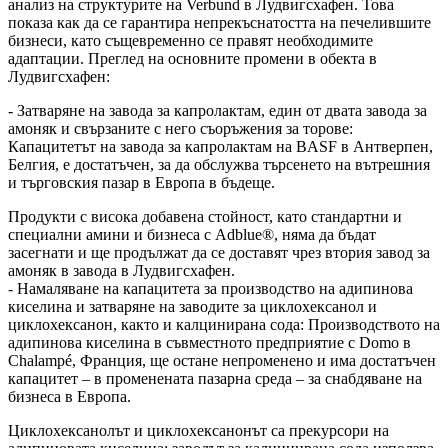
анализ на структурите на Verbund в Лудвигсхафен. Това
показа как да се гарантира непрекъснатостта на печелившите
бизнеси, като същевременно се правят необходимите
адаптации. Преглед на основните промени в обекта в
Лудвигсхафен:
- Затваряне на завода за капролактам, един от двата завода за
амоняк и свързаните с него съоръжения за торове:
Капацитетът на завода за капролактам на BASF в Антверпен,
Белгия, е достатъчен, за да обслужва търсенето на вътрешния
и търговския пазар в Европа в бъдеще.
Продукти с висока добавена стойност, като стандартни и
специални амини и бизнеса с Adblue®, няма да бъдат
засегнати и ще продължат да се доставят чрез втория завод за
амоняк в завода в Лудвигсхафен.
- Намаляване на капацитета за производство на адипинова
киселина и затваряне на заводите за циклохексанол и
циклохексанон, както и калцинирана сода: Производството на
адипинова киселина в съвместното предприятие с Domo в
Chalampé, Франция, ще остане непроменено и има достатъчен
капацитет – в променената пазарна среда – за снабдяване на
бизнеса в Европа.
Циклохексанолът и циклохексанонът са прекурсори на