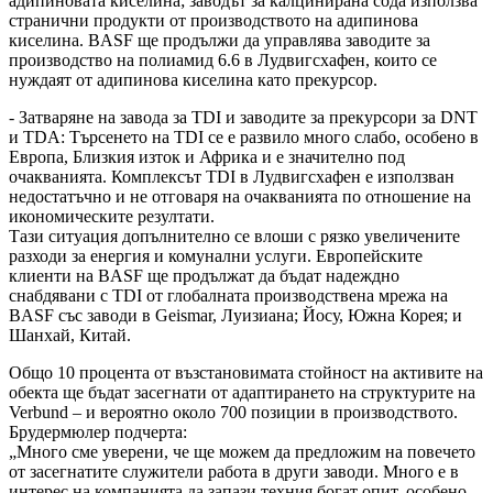
адипиновата киселина; заводът за калцинирана сода използва
странични продукти от производството на адипинова
киселина. BASF ще продължи да управлява заводите за
производство на полиамид 6.6 в Лудвигсхафен, които се
нуждаят от адипинова киселина като прекурсор.
- Затваряне на завода за TDI и заводите за прекурсори за DNT
и TDA: Търсенето на TDI се е развило много слабо, особено в
Европа, Близкия изток и Африка и е значително под
очакванията. Комплексът TDI в Лудвигсхафен е използван
недостатъчно и не отговаря на очакванията по отношение на
икономическите резултати.
Тази ситуация допълнително се влоши с рязко увеличените
разходи за енергия и комунални услуги. Европейските
клиенти на BASF ще продължат да бъдат надеждно
снабдявани с TDI от глобалната производствена мрежа на
BASF със заводи в Geismar, Луизиана; Йосу, Южна Корея; и
Шанхай, Китай.
Общо 10 процента от възстановимата стойност на активите на
обекта ще бъдат засегнати от адаптирането на структурите на
Verbund – и вероятно около 700 позиции в производството.
Брудермюлер подчерта:
„Много сме уверени, че ще можем да предложим на повечето
от засегнатите служители работа в други заводи. Много е в
интерес на компанията да запази техния богат опит, особено