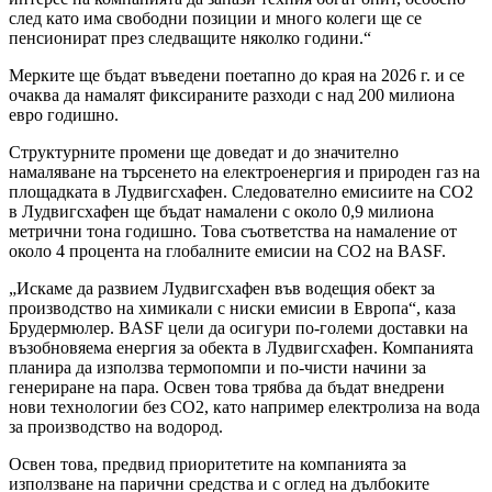
след като има свободни позиции и много колеги ще се
пенсионират през следващите няколко години.“
Мерките ще бъдат въведени поетапно до края на 2026 г. и се
очаква да намалят фиксираните разходи с над 200 милиона
евро годишно.
Структурните промени ще доведат и до значително
намаляване на търсенето на електроенергия и природен газ на
площадката в Лудвигсхафен. Следователно емисиите на CO2
в Лудвигсхафен ще бъдат намалени с около 0,9 милиона
метрични тона годишно. Това съответства на намаление от
около 4 процента на глобалните емисии на CO2 на BASF.
„Искаме да развием Лудвигсхафен във водещия обект за
производство на химикали с ниски емисии в Европа“, каза
Брудермюлер. BASF цели да осигури по-големи доставки на
възобновяема енергия за обекта в Лудвигсхафен. Компанията
планира да използва термопомпи и по-чисти начини за
генериране на пара. Освен това трябва да бъдат внедрени
нови технологии без CO2, като например електролиза на вода
за производство на водород.
Освен това, предвид приоритетите на компанията за
използване на парични средства и с оглед на дълбоките