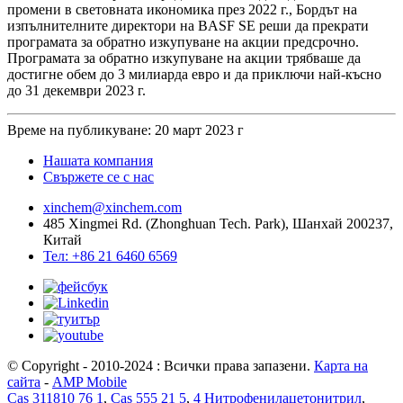
промени в световната икономика през 2022 г., Бордът на
изпълнителните директори на BASF SE реши да прекрати
програмата за обратно изкупуване на акции предсрочно.
Програмата за обратно изкупуване на акции трябваше да
достигне обем до 3 милиарда евро и да приключи най-късно
до 31 декември 2023 г.
Време на публикуване: 20 март 2023 г
Нашата компания
Свържете се с нас
xinchem@xinchem.com
485 Xingmei Rd. (Zhonghuan Tech. Park), Шанхай 200237,
Китай
Тел: +86 21 6460 6569
© Copyright - 2010-2024 : Всички права запазени.
Карта на
сайта
-
AMP Mobile
Cas 311810 76 1
,
Cas 555 21 5
,
4 Нитрофенилацетонитрил
,