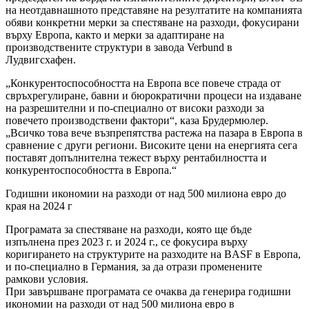
на неотдавнашното представяне на резултатите на компанията
обяви конкретни мерки за спестяване на разходи, фокусирани
върху Европа, както и мерки за адаптиране на
производствените структури в завода Verbund в
Лудвигсхафен.
„Конкурентоспособността на Европа все повече страда от
свръхрегулиране, бавни и бюрократични процеси на издаване
на разрешителни и по-специално от високи разходи за
повечето производствени фактори“, каза Брудермюлер.
„Всичко това вече възпрепятства растежа на пазара в Европа в
сравнение с други региони. Високите цени на енергията сега
поставят допълнителна тежест върху рентабилността и
конкурентоспособността в Европа.“
Годишни икономии на разходи от над 500 милиона евро до
края на 2024 г
Програмата за спестяване на разходи, която ще бъде
изпълнена през 2023 г. и 2024 г., се фокусира върху
коригирането на структурите на разходите на BASF в Европа,
и по-специално в Германия, за да отрази променените
рамкови условия.
При завършване програмата се очаква да генерира годишни
икономии на разходи от над 500 милиона евро в