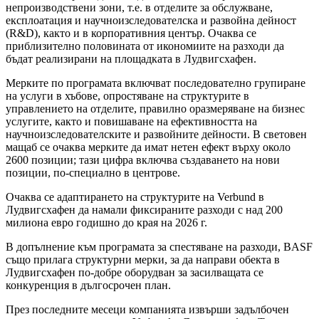
непроизводствени зони, т.е. в отделите за обслужване,
експлоатация и научноизследователска и развойна дейност
(R&D), както и в корпоративния център. Очаква се
приблизително половината от икономиите на разходи да
бъдат реализирани на площадката в Лудвигсхафен.
Мерките по програмата включват последователно групиране
на услуги в хъбове, опростяване на структурите в
управлението на отделите, правилно оразмеряване на бизнес
услугите, както и повишаване на ефективността на
научноизследователските и развойните дейности. В световен
мащаб се очаква мерките да имат нетен ефект върху около
2600 позиции; тази цифра включва създаването на нови
позиции, по-специално в центрове.
Очаква се адаптирането на структурите на Verbund в
Лудвигсхафен да намали фиксираните разходи с над 200
милиона евро годишно до края на 2026 г.
В допълнение към програмата за спестяване на разходи, BASF
също прилага структурни мерки, за да направи обекта в
Лудвигсхафен по-добре оборудван за засилващата се
конкуренция в дългосрочен план.
През последните месеци компанията извърши задълбочен