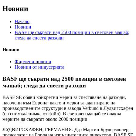
Новини
Начало
Новини
BASF ще съкрати над 2500 позиции в световен мащаб;
гледа да спести разходи
Новини
Фирмени новини
Новини от индустрията
BASF ще съкрати над 2500 позиции в световен
мащаб; гледа да спести разходи
BASF SE обяви конкретни мерки за спестяване на разходи,
насочени към Европа, както и мерки за адаптиране на
производствените структури в завода Verbund в Лудвигсхафен
(на снимка/снимка от файл). В световен мащаб се очаква
мерките да съкратят около 2600 позиции.
ЛУДВИГСХАФЕН, ГЕРМАНИЯ: Д-р Мартин Брудермюлер,
председател на Борда на изпълнителните директори, BASF SE